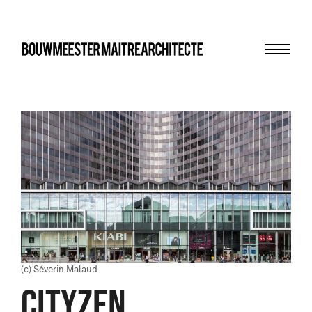
Menu
bma
(c) Séverin Malaud
CITYZEN