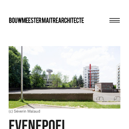
Menu
bma
(c) Séverin Malaud
EVENEPOEL