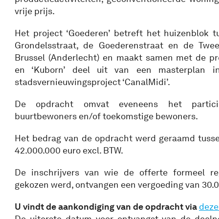
vrije prijs.
Het project ‘Goederen’ betreft het huizenblok 
Grondelsstraat, de Goederenstraat en de Twees
Brussel (Anderlecht) en maakt samen met de pro
en ‘Kuborn’ deel uit van een masterplan 
stadsvernieuwingsproject ‘CanalMidi’.
De opdracht omvat eveneens het partici
buurtbewoners en/of toekomstige bewoners.
Het bedrag van de opdracht werd geraamd tusse
42.000.000 euro excl. BTW.
De inschrijvers van wie de offerte formeel re
gekozen werd, ontvangen een vergoeding van 30.0
U vindt de aankondiging van de opdracht via
dez
De uiterste datum voor ontvangst van de deel