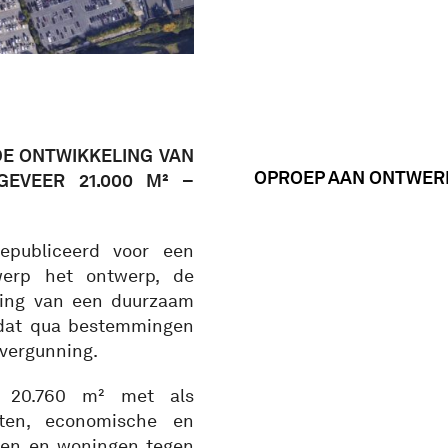
E ONTWIKKELING VAN
OPROEP AAN ONTWER
EVEER 21.000 M² –
epubliceerd voor een
werp het ontwerp, de
ering van een duurzaam
dat qua bestemmingen
svergunning.
ft 20.760 m² met als
mten, economische en
ngen en woningen tegen