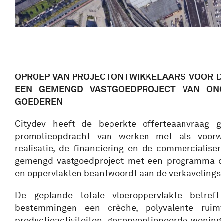
OPROEP VAN PROJECTONTWIKKELAARS VOOR D
EEN GEMENGD VASTGOEDPROJECT VAN ONG
GOEDEREN
Citydev heeft de beperkte offerteaanvraag g
promotieopdracht van werken met als voor
realisatie, de financiering en de commercialis
gemengd vastgoedproject met een programma 
en oppervlakten beantwoordt aan de verkaveling
De geplande totale vloeroppervlakte betre
bestemmingen een crèche, polyvalente rui
productieactiviteiten, geconventioneerde woni