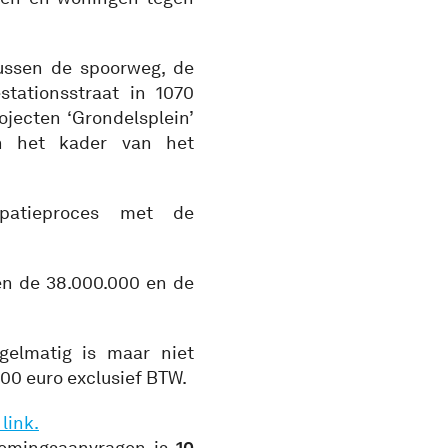
tussen de spoorweg, de
tationsstraat in 1070
jecten ‘Grondelsplein’
in het kader van het
patieproces met de
n de 38.000.000 en de
gelmatig is maar niet
00 euro exclusief BTW.
e
link
.
nemingsaanvragen is
10