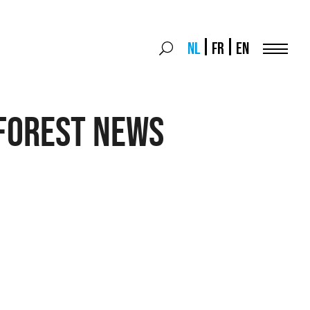
Search
NL
FR
EN
Search
for:
Menu
Forest news