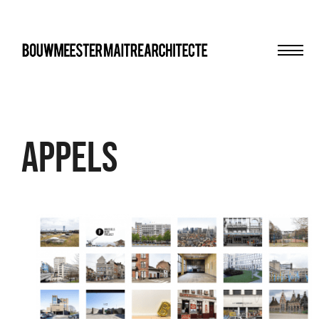
Men
bma
APPELS