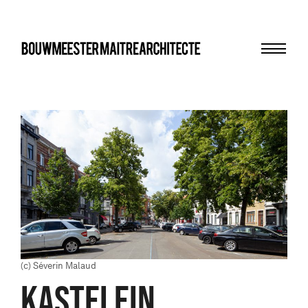
Menu
bma
(c) Séverin Malaud
KASTELEIN