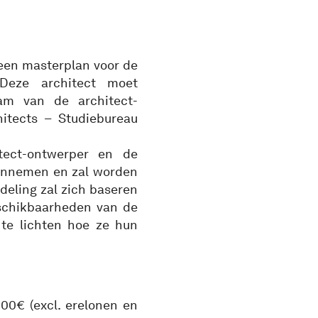
 een masterplan voor de
 Deze architect moet
am van de architect-
hitects – Studiebureau
tect-ontwerper en de
aannemen en zal worden
rdeling zal zich baseren
schikbaarheden van de
te lichten hoe ze hun
0€ (excl. erelonen en