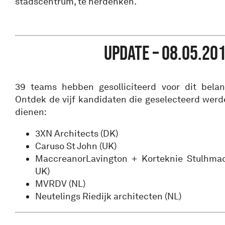
stadscentrum, te herdenken.
UPDATE – 08.05.20
39 teams hebben gesolliciteerd voor dit belangr
Ontdek de vijf kandidaten die geselecteerd werd
dienen:
3XN Architects (DK)
Caruso St John (UK)
MaccreanorLavington + Korteknie Stulhmac
UK)
MVRDV (NL)
Neutelings Riedijk architecten (NL)