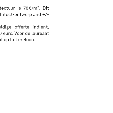
tectuur is 78€/m². Dit
chitect-ontwerp and +/-
dige offerte indient,
 euro. Voor de laureaat
t op het ereloon.