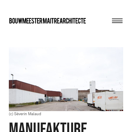
Menu
bma
(c) Séverin Malaud
MANUFAKTURE