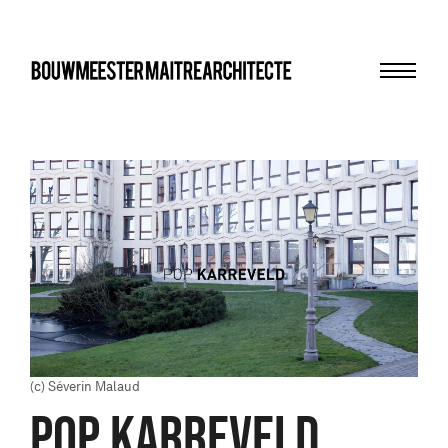
Menu
bma
(c) Séverin Malaud
POP KARREVELD