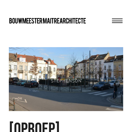
Menu
bma
[OPROEP]