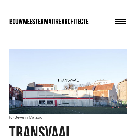
Menu
bma
(c) Séverin Malaud
TRANSVAAL