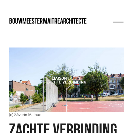
Menu
bma
(c) Séverin Malaud
ZACHTE VERBINDING