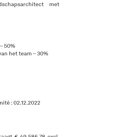
schapsarchitect met
 – 50%
 van het team – 30%
ité : 02.12.2022
aagt € 49.586,78 excl.