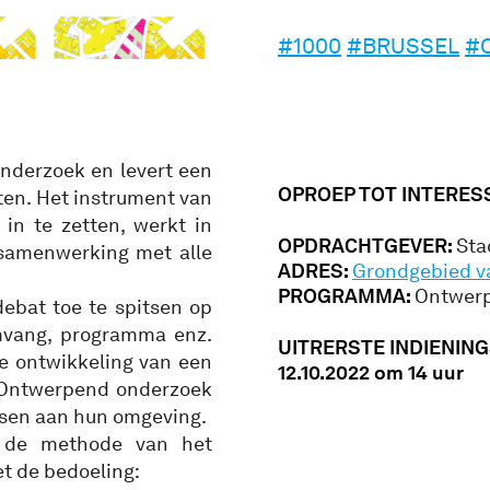
#1000
#BRUSSEL
#
nderzoek en levert een
OPROEP TOT INTERES
cten. Het instrument van
in te zetten, werkt in
OPDRACHTGEVER:
Sta
 samenwerking met alle
ADRES:
Grondgebied va
PROGRAMMA:
Ontwer
ebat toe te spitsen op
mvang, programma enz.
UITRERSTE INDIENIN
 de ontwikkeling van een
12.10.2022 om 14 uur
. Ontwerpend onderzoek
assen aan hun omgeving.
e de methode van het
t de bedoeling: