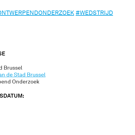
ONTWERPENDONDERZOEK
#WEDSTRIJD
SE
d Brussel
n de Stad Brussel
pend Onderzoek
GSDATUM: