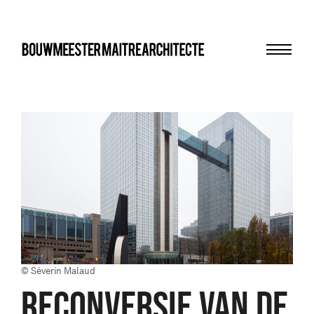
Menu
bma
© Séverin Malaud
reconversie VAN DE