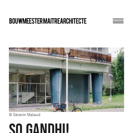
Menu
bma
© Séverin Malaud
SO.GANDHI!