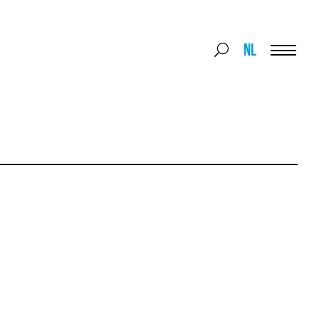
Search
NL
Search
for:
Menu