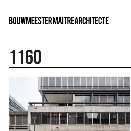
bma
1160