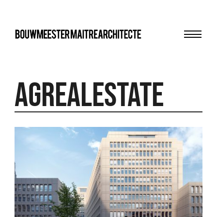
Menu
bma
AGRealEstate