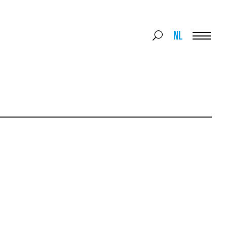
Search
NL
Search
for:
Menu