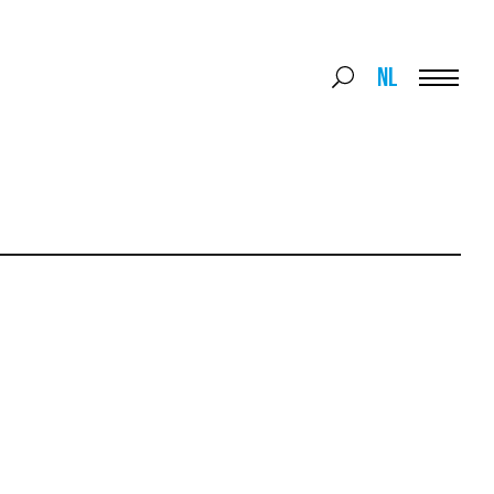
Search
NL
Search
for:
Menu