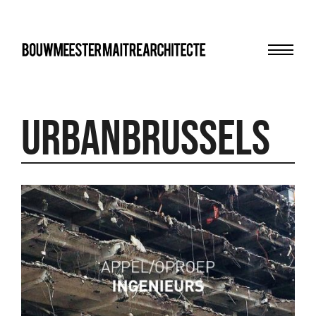
Menu
bma
UrbanBrussels