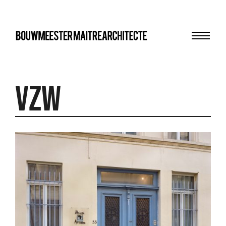
Menu
bma
VZW