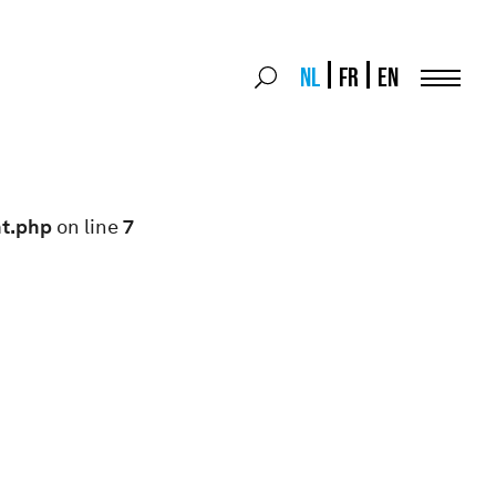
Search
NL
FR
EN
Search
for:
Menu
nt.php
on line
7