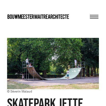
Menu
bma
© Séverin Malaud
Skatepark Jette