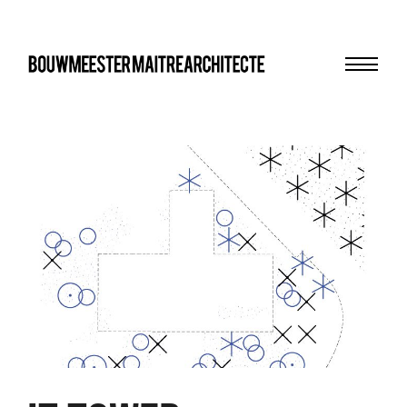
Menu
bma