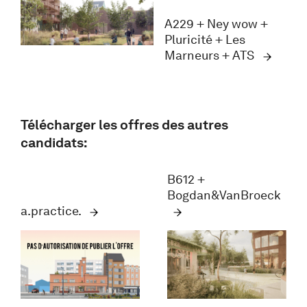
A229 + Ney wow +
Pluricité + Les
Marneurs + ATS
Télécharger les offres des autres
candidats:
B612 +
Bogdan&VanBroeck
a.practice.