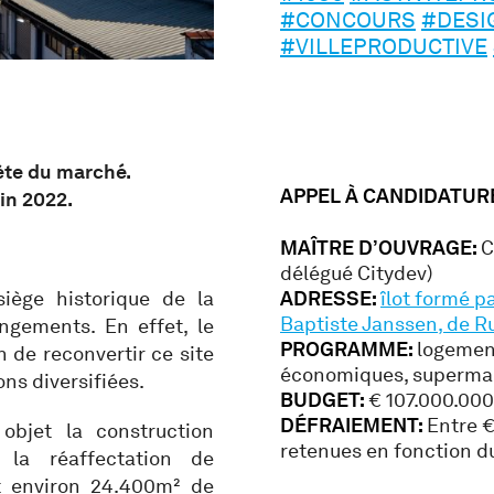
#CONCOURS
#DESI
#VILLEPRODUCTIVE
ète du marché.
APPEL À CANDIDATUR
uin 2022.
MAÎTRE D’OUVRAGE:
C
délégué Citydev)
iège historique de la
ADRESSE:
îlot formé p
Baptiste Janssen, de R
ngements. En effet, le
PROGRAMME:
logement
 de reconvertir ce site
économiques, superma
ns diversifiées.
BUDGET:
€ 107.000.000
DÉFRAIEMENT:
Entre €
bjet la construction
retenues en fonction du
 la réaffectation de
t environ 24.400m² de