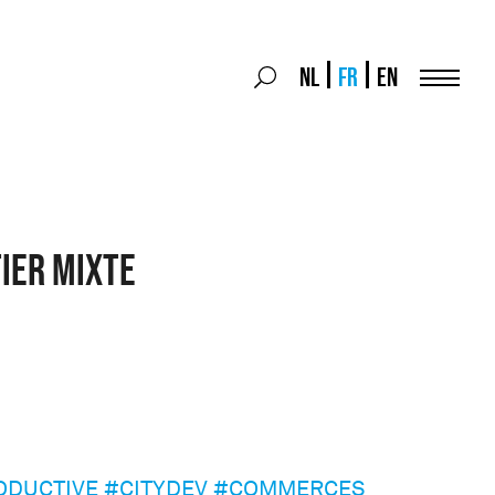
Search
NL
FR
EN
Search
for:
Menu
ier mixte
ODUCTIVE
#CITYDEV
#COMMERCES