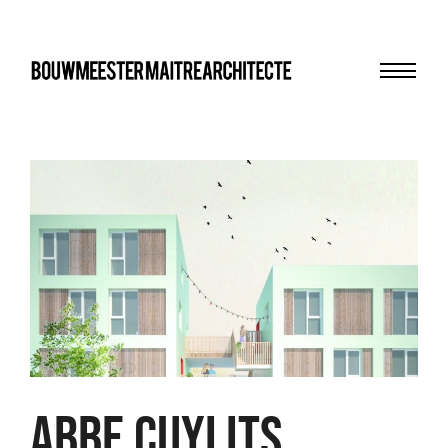
Menu
bma
ABBE CUYLITS