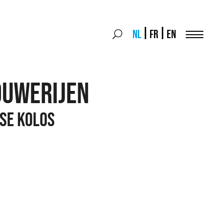
Search
NL
FR
EN
Search
for:
Menu
OUWERIJEN
se kolos