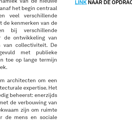
ynamiek van de nieuwe
LINK
NAAR DE OPDRA
vanaf het begin centraal
n veel verschillende
et de kenmerken van de
n bij verschillende
r de ontwikkeling van
an collectiviteit. De
gevuld met publieke
n toe op lange termijn
ek.
am architecten om een
tecturale expertise. Het
dig beheerst: enerzijds
 met de verbouwing van
ekwaam zijn om ruimte
aar de mens en sociale