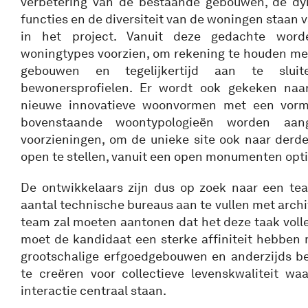
verbetering van de bestaande gebouwen, de d
functies en de diversiteit van de woningen staan 
in het project. Vanuit deze gedachte worde
woningtypes voorzien, om rekening te houden m
gebouwen en tegelijkertijd aan te sluite
bewonersprofielen. Er wordt ook gekeken naa
nieuwe innovatieve woonvormen met een vorm v
bovenstaande woontypologieën worden aan
voorzieningen, om de unieke site ook naar derde
open te stellen, vanuit een open monumenten opti
De ontwikkelaars zijn dus op zoek naar een te
aantal technische bureaus aan te vullen met archi
team zal moeten aantonen dat het deze taak volle
moet de kandidaat een sterke affiniteit hebben
grootschalige erfgoedgebouwen en anderzijds b
te creëren voor collectieve levenskwaliteit w
interactie centraal staan.