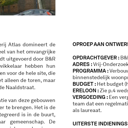
OPROEP AA
N ONTWER
rij Atlas domineert de
eel van het omvangrijke
OPDRACHTGEVER :
B&
rdt uitgevoerd door B&R
ADRES :
Vrij-Onderzoek
wikkelaar hebben hun
PROGRAMMA :
Verbouw
 voor de hele site, die
binnenstedelijk woonp
et alleen de toren, maar
BUDGET :
Het budget (
de Naaldstraat.
ERELOON :
Zie p.4 wed
VERGOEDING :
Een ver
matie van deze gebouwen
team dat een regelmati
r te brengen. Het is de
als laureaat.
egreerd is in de buurt,
aar gemeenschap. De
UITERSTE INDIENINGS