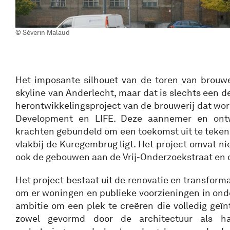
© Séverin Malaud
Het imposante silhouet van de toren van brouwe
skyline van Anderlecht, maar dat is slechts een d
herontwikkelingsproject van de brouwerij dat wo
Development en LIFE. Deze aannemer en ont
krachten gebundeld om een toekomst uit te tekenen
vlakbij de Kuregembrug ligt. Het project omvat ni
ook de gebouwen aan de Vrij-Onderzoekstraat en 
Het project bestaat uit de renovatie en transfor
om er woningen en publieke voorzieningen in onde
ambitie om een plek te creëren die volledig geïnt
zowel gevormd door de architectuur als h