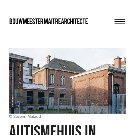
Menu
bma
© Séverin Malaud
AUTISMEHUIS IN