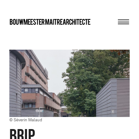
Menu
bma
© Séverin Malaud
BRIP