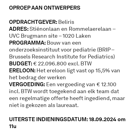
OPROEP AA
N ONTWERPERS
OPDRACHTGEVER:
Beliris
ADRES:
Stiénonlaan en Rommelaerelaan –
UVC Brugmann site – 1020 Laken
PROGRAMMA:
Bouw van een
onderzoeksinstituut voor pediatrie (BRIP –
Brussels Research Institute for Pediatrics)
BUDGET:
€ 22.096.800 excl. BTW
ERELOON:
Het ereloon ligt vast op 15,5% van
het bedrag der werken
VERGOEDING:
Een vergoeding van € 12.100
incl. BTW wordt toegekend aan elk team dat
een regelmatige offerte heeft ingediend, maar
niet is gekozen als laureaat.
UITERSTE INDIENINGSDATUM: 18.09.2024 om
11u