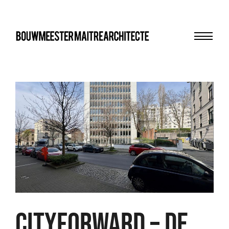
Menu
bma
CITYFORWARD – DE