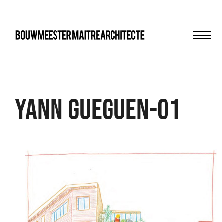
Men
bma
Yann gueguen-01