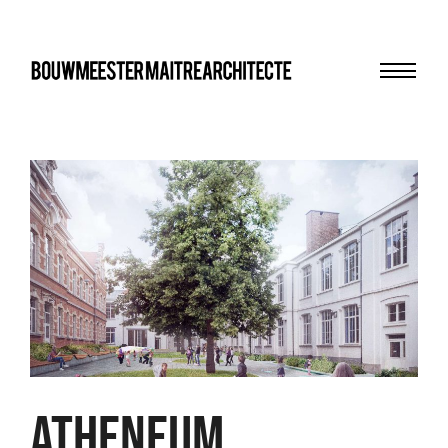
Menu
bma
ATHENEUM