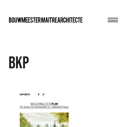
Menu
bma
BKP