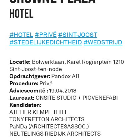
Hotel
#HOTEL
#PRIVÉ
#SINT-JOOST
#STEDELIJKEDICHTHEID
#WEDSTRIJD
Locatie:
Bolwerklaan, Karel Rogierplein 1210
Sint-Joost-ten-node
Opdrachtgever:
Pandox AB
Procedure:
Privé
Adviescomité :
19.04.2018
Laureaat:
ONSITE STUDIO + PIOVENEFABI
Kandidaten:
ATELIER KEMPE THILL
TONY FRETTON ARCHITECTS
PaNDa (ARCHITECTESASSOC.)
NEUTELINGS RIEDIJK ARCHITECTS