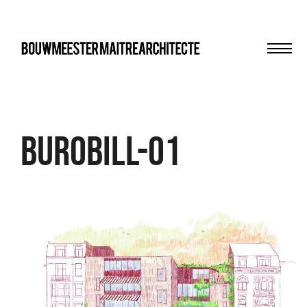
Men
bma
Burobill-01