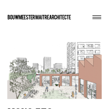
Menu
bma