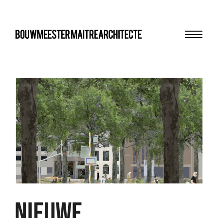
Menu
bma
NIEUWE