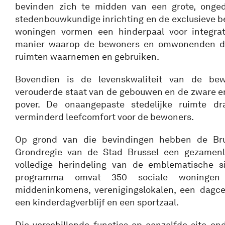
bevinden zich te midden van een grote, ongede
stedenbouwkundige inrichting en de exclusieve b
woningen vormen een hinderpaal voor integrat
manier waarop de bewoners en omwonenden de
ruimten waarnemen en gebruiken.
Bovendien is de levenskwaliteit van de be
verouderde staat van de gebouwen en de zware en
pover. De onaangepaste stedelijke ruimte dr
verminderd leefcomfort voor de bewoners.
Op grond van die bevindingen hebben de Br
Grondregie van de Stad Brussel een gezamenl
volledige herindeling van de emblematische s
programma omvat 350 sociale woningen
middeninkomens, verenigingslokalen, een dagce
een kinderdagverblijf en een sportzaal.
Die verschillende functies op eenzelfde site on