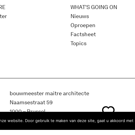
RE
WHAT'S GOING ON
ter
Nieuws
Oproepen
Factsheet
Topics
bouwmeester maitre architecte
Naamsestraat 59
1000 – Brussel
België
ze website. Door gebruik te maken van deze site, gaat u akkoord met 