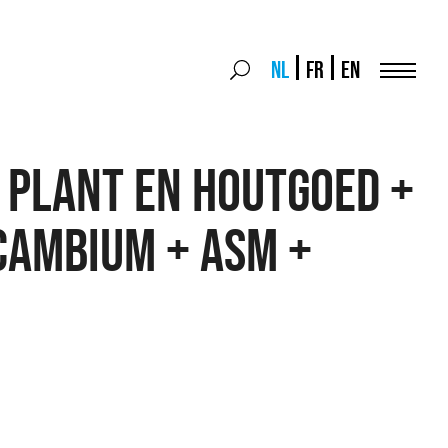
Search
NL
FR
EN
Search
for:
Menu
 Plant en Houtgoed +
Cambium + ASM +