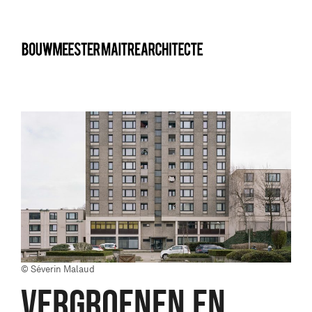
bma
© Séverin Malaud
VERGROENEN EN