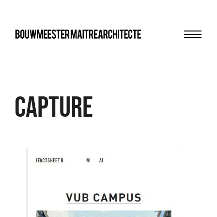
Menu
bma
Capture