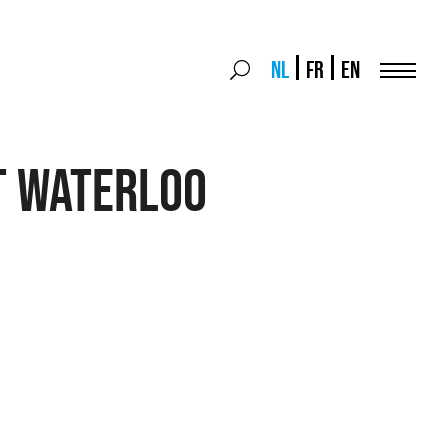
Search
NL
FR
EN
Search
for:
Menu
T Waterloo