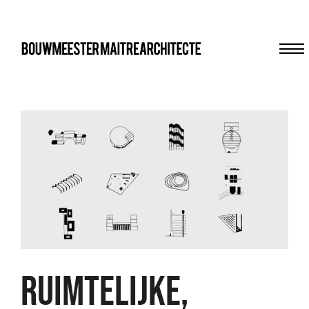
Me
bma
Ruimtelijke,