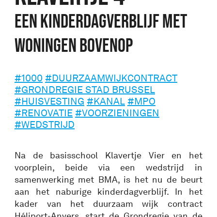
EEN KINDERDAGVERBLIJF MET
WONINGEN BOVENOP
#1000
#DUURZAAMWIJKCONTRACT
#GRONDREGIE STAD BRUSSEL
#HUISVESTING
#KANAL
#MPO
#RENOVATIE
#VOORZIENINGEN
#WEDSTRIJD
Na de basisschool Klavertje Vier en het
voorplein, beide via een wedstrijd in
samenwerking met BMA, is het nu de beurt
aan het naburige kinderdagverblijf. In het
kader van het duurzaam wijk contract
Héliport-Anvers, start de Grondregie van de