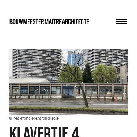
Menu
bma
© régiefoncière/grondregie
KLAVERTJE 4