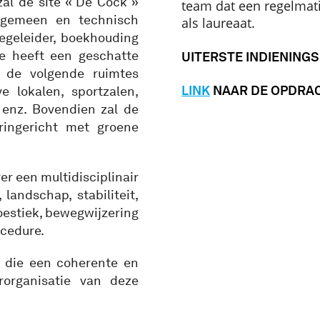
al de site « De Cock »
team dat een regelmati
lgemeen en technisch
als laureaat.
egeleider, boekhouding
ie heeft een geschatte
UITERSTE INDIENING
 de volgende ruimtes
LINK
NAAR DE OPDRA
ve lokalen, sportzalen,
, enz. Bovendien zal de
ingericht met groene
er een multidisciplinair
landschap, stabiliteit,
oestiek, bewegwijzering
cedure.
i, die een coherente en
rorganisatie van deze