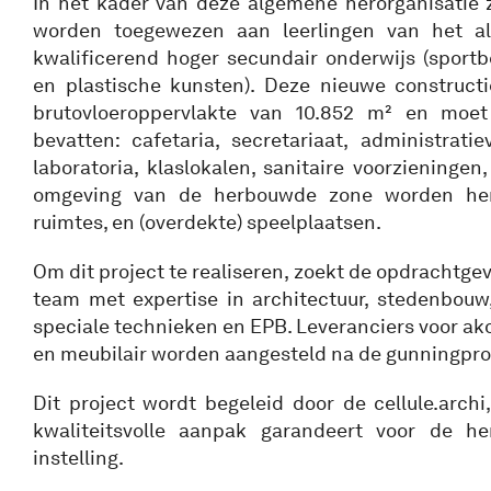
In het kader van deze algemene herorganisatie z
worden toegewezen aan leerlingen van het a
kwalificerend hoger secundair onderwijs (sportb
en plastische kunsten). Deze nieuwe construct
brutovloeroppervlakte van 10.852 m² en moet
bevatten: cafetaria, secretariaat, administratie
laboratoria, klaslokalen, sanitaire voorzieningen
omgeving van de herbouwde zone worden her
ruimtes, en (overdekte) speelplaatsen.
Om dit project te realiseren, zoekt de opdrachtgev
team met expertise in architectuur, stedenbouw, 
speciale technieken en EPB. Leveranciers voor ak
en meubilair worden aangesteld na de gunningpro
Dit project wordt begeleid door de cellule.arch
kwaliteitsvolle aanpak garandeert voor de he
instelling.