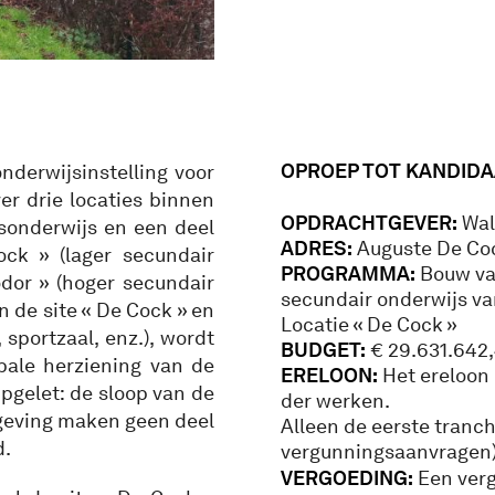
OPROEP TOT KANDIDA
derwijsinstelling voor
er drie locaties binnen
OPDRACHTGEVER:
Wal
isonderwijs en een deel
ADRES:
Auguste De Coc
ck » (lager secundair
PROGRAMMA:
Bouw van
dor » (hoger secundair
secundair onderwijs va
n de site « De Cock » en
Locatie « De Cock »
 sportzaal, enz.), wordt
BUDGET:
€ 29.631.642,
bale herziening van de
ERELOON:
Het ereloon 
Opgelet: de sloop van de
der werken.
geving maken geen deel
Alleen de eerste tranc
d.
vergunningsaanvragen) i
VERGOEDING:
Een verg