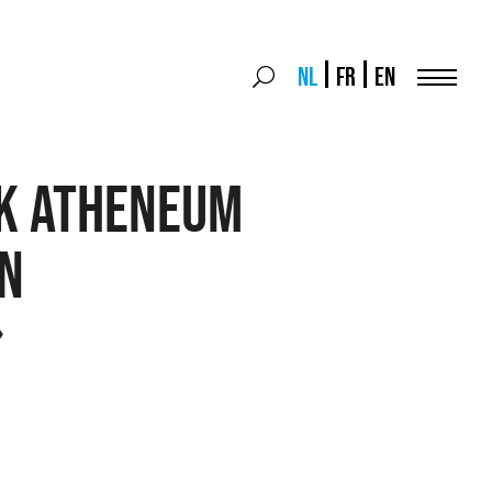
Search
NL
FR
EN
Search
for:
Menu
JK ATHENEUM
N
»