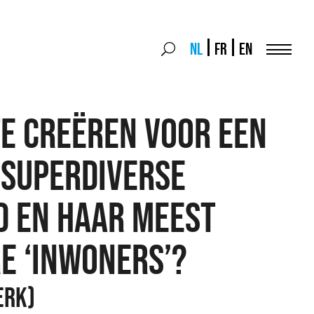
Search
NL
FR
EN
Search
for:
Menu
E CREËREN VOOR EEN
 SUPERDIVERSE
D EN HAAR MEEST
E ‘INWONERS’?
ERK)