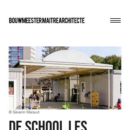
Menu
bma
© Séverin Malaud
DE SCHOOL LES