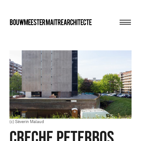
Menu
bma
(c) Séverin Malaud
CRECHE PETERBOS