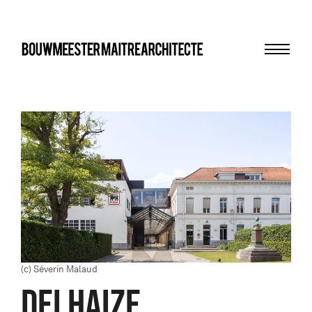
Menu
bma
(c) Séverin Malaud
DELHAIZE